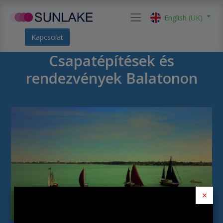
English (UK)
Kapcsolat
Csapatépítések és
rendezvények Balatonon
×