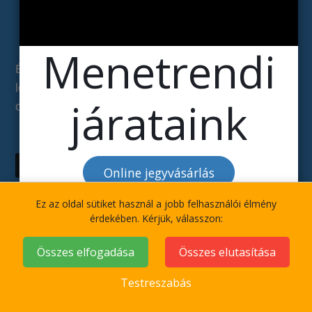
Csapatépítés Balatonon
Menetrendi
Élmény és feladat specifikus programok a Balaton
legnagyobb 40-70 fős vitorláshajóival. Vitorlás
járataink
csapatépítések tematikus feladatokkal.
A csapatépítések érdekelnek
Online jegyvásárlás
Ez az oldal sütiket használ a jobb felhasználói élmény
érdekében. Kérjük, válasszon:
Összes elfogadása
Összes elutasítása
Testreszabás