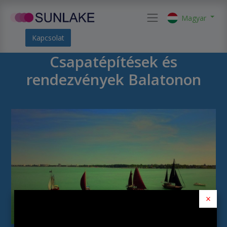
Magyar
Kapcsolat
Csapatépítések és
rendezvények Balatonon
×