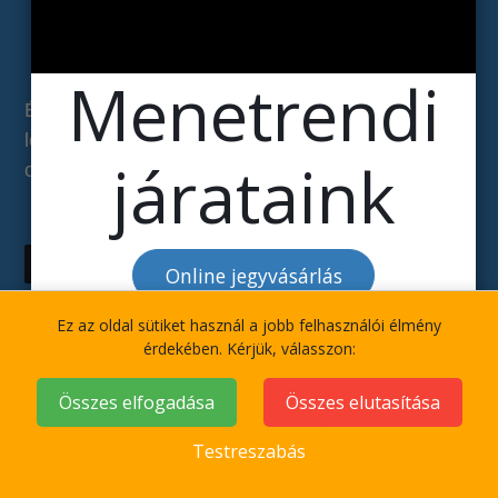
Csapatépítés Balatonon
Menetrendi
Élmény és feladat specifikus programok a Balaton
legnagyobb 40-70 fős vitorláshajóival. Vitorlás
járataink
csapatépítések tematikus feladatokkal.
A csapatépítések érdekelnek
Online jegyvásárlás
Ez az oldal sütiket használ a jobb felhasználói élmény
érdekében. Kérjük, válasszon:
Összes elfogadása
Összes elutasítása
Testreszabás