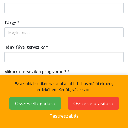
Tárgy
*
Hány fővel tervezik?
*
Mikorra tervezik a programot?
*
Ez az oldal sütiket használ a jobb felhasználói élmény
érdekében. Kérjük, válasszon:
Melyik szolgáltatások érdeklik?
*
Talizmán bérlés
Összes elfogadása
Összes elutasítása
Motorcsónak bérlés - Vízi taxi
Testreszabás
Csapatépítés
Grill étkezés
Elő beszélgetés - chat ablak.