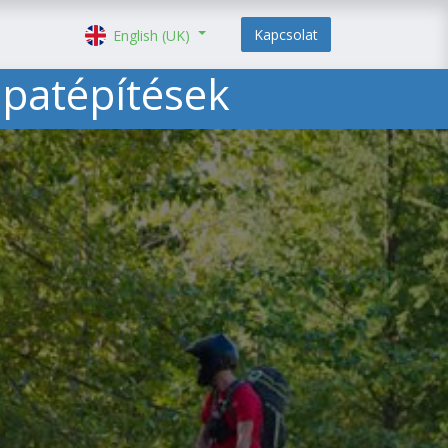
Kapcsolat
English (UK)
apatépítések