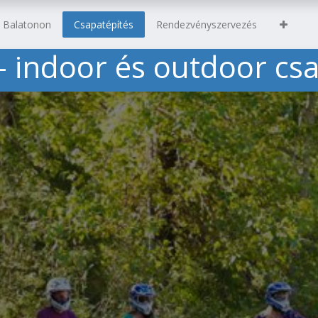
s Balatonon
Csapatépítés
Rendezvényszervezés
 - indoor és outdoor cs