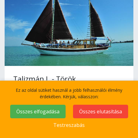
Talizmán I. - Török
Ez az oldal sütiket használ a jobb felhasználói élmény
Bérleti díja: 69.000 Ft + Áfa / óra
érdekében. Kérjük, válasszon:
Szombati napokon: 79.000 Ft + Áfa / óra
Összes elfogadása
Összes elutasítása
Testreszabás