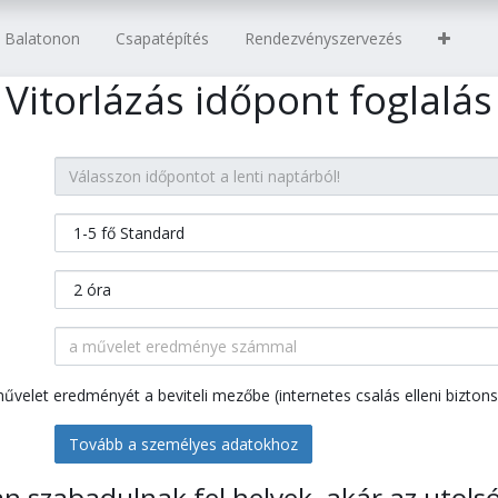
s Balatonon
Csapatépítés
Rendezvényszervezés
Vitorlázás időpont foglalás
 művelet eredményét a beviteli mezőbe (internetes csalás elleni bizton
Tovább a személyes adatokhoz
 szabadulnak fel helyek, akár az utols