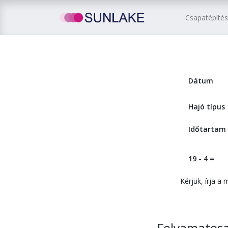
Csapatépíté
Dátum
Hajó típus
Időtartam
19 - 4 =
Kérjük, írja a
Folyamatosan