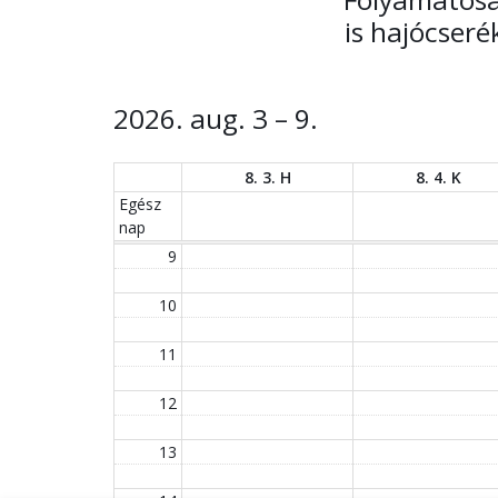
is hajócseré
2026. aug. 3 – 9.
8. 3. H
8. 4. K
Egész
nap
9
10
11
12
13