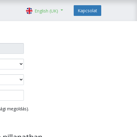
Kapcsolat
English (UK)
sági megoldás).
ó pillanatban