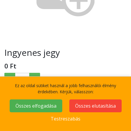
Ingyenes jegy
0
Ft
Ez az oldal sütiket használ a jobb felhasználói élmény
érdekében. Kérjük, válasszon:
Add to Cart
Összes elfogadása
Összes elutasítása
Terms and Conditions
Testreszabás
30-day money-back guarantee
Shipping: 2-3 Business Days