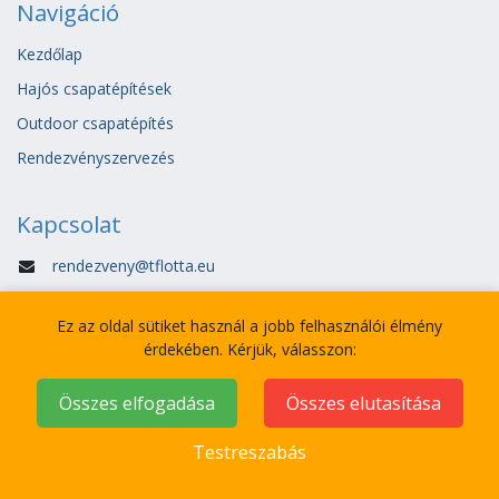
Navigáció
Kezdőlap
Hajós csapatépítések
Outdoor csapatépítés
Rendezvényszervezés
Kapcsolat
rendezveny@tflotta.eu
+36 30 5424 547
Ez az oldal sütiket használ a jobb felhasználói élmény
Általános szerződési feltételek:
érdekében. Kérjük, válasszon:
Összes elfogadása
Összes elutasítása
Adatvédelmi tájékoztató:
Testreszabás
Kövess minket