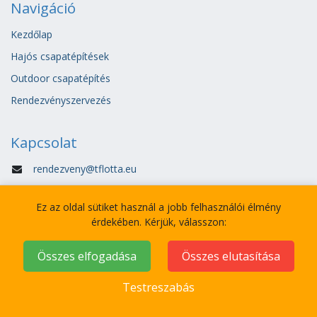
Navigáció
Kezdőlap
Hajós csapatépítések
Outdoor csapatépítés
Rendezvényszervezés
Kapcsolat
rendezveny@tflotta.eu
+36 30 5424 547
Ez az oldal sütiket használ a jobb felhasználói élmény
Általános szerződési feltételek:
érdekében. Kérjük, válasszon:
Összes elfogadása
Összes elutasítása
Adatvédelmi tájékoztató:
Testreszabás
Kövess minket