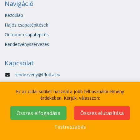
Navigáció
Kezdőlap
Hajós csapatépítések
Outdoor csapatépítés
Rendezvényszervezés
Kapcsolat
rendezveny@tflotta.eu
+36 30 5424 547
Ez az oldal sütiket használ a jobb felhasználói élmény
Általános szerződési feltételek:
érdekében. Kérjük, válasszon:
Összes elfogadása
Összes elutasítása
Adatvédelmi tájékoztató:
Testreszabás
Kövess minket