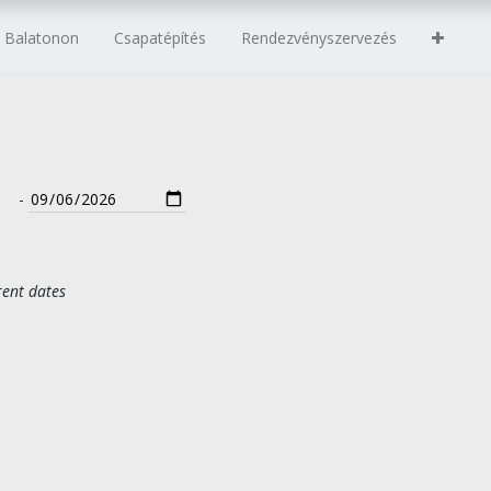
s Balatonon
Csapatépítés
Rendezvényszervezés
-
rent dates