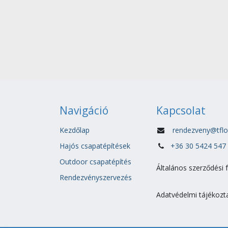
Navigáció
Kapcsolat
Kezdőlap
rendezveny@tflo
Hajós csapatépítések
+36 30 5424 547
Outdoor csapatépítés
Általános szerződési 
Rendezvényszervezés
Adatvédelmi tájékozt