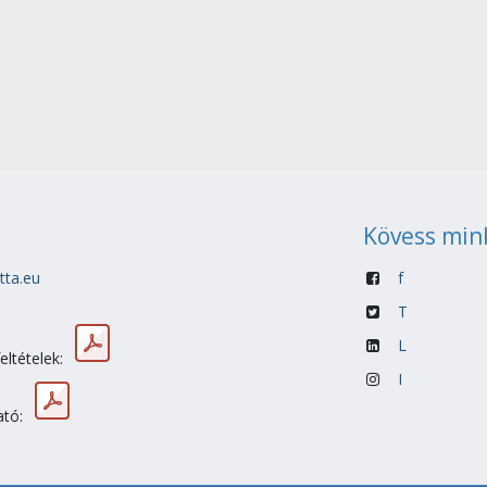
Kövess min
tta.eu
f
T
L
feltételek:
I
ató: