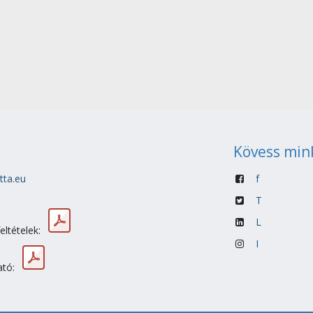
Kövess min
tta.eu
f
T
L
feltételek:
I
ató: