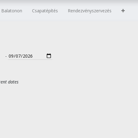
s Balatonon
Csapatépítés
Rendezvényszervezés
-
rent dates