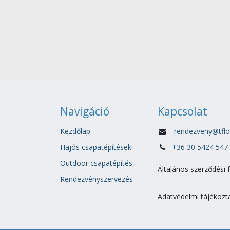
Navigáció
Kapcsolat
Kezdőlap
rendezveny@tflo
Hajós csapatépítések
+36 30 5424 547
Outdoor csapatépítés
Általános szerződési 
Rendezvényszervezés
Adatvédelmi tájékozt