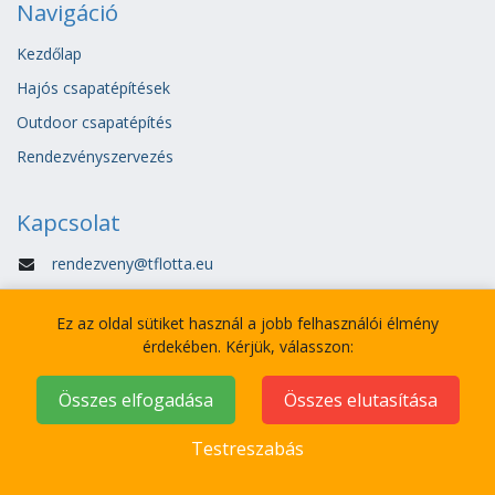
Navigáció
Kezdőlap
Hajós csapatépítések
Outdoor csapatépítés
Rendezvényszervezés
Kapcsolat
rendezveny@tflotta.eu
+36 30 5424 547
Ez az oldal sütiket használ a jobb felhasználói élmény
Általános szerződési feltételek:
érdekében. Kérjük, válasszon:
Összes elfogadása
Összes elutasítása
Adatvédelmi tájékoztató:
Testreszabás
Kövess minket